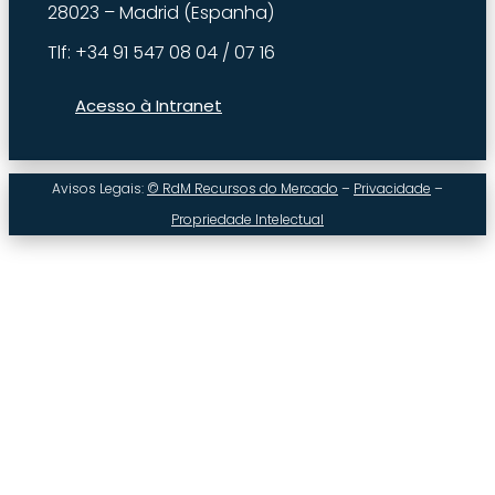
28023 – Madrid (Espanha)
Tlf: +34 91 547 08 04 / 07 16
Acesso à Intranet
Avisos Legais:
© RdM Recursos do Mercado
–
Privacidade
–
Propriedade Intelectual