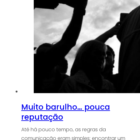
Muito barulho… pouca
reputação
Até há pouco tempo, as regras da
comunicação eram simples: encontrar um