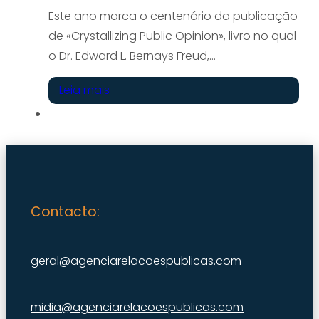
Este ano marca o centenário da publicação
de «Crystallizing Public Opinion», livro no qual
o Dr. Edward L. Bernays Freud,…
Leia mais
Contacto:
geral@agenciarelacoespublicas.com
midia@agenciarelacoespublicas.com