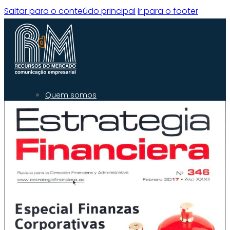
Saltar para o conteúdo principal
Ir para o footer
Quem somos
O que fazemos
Experiência
Serviços
Clientes
Blog
Contacto
Quem Somos