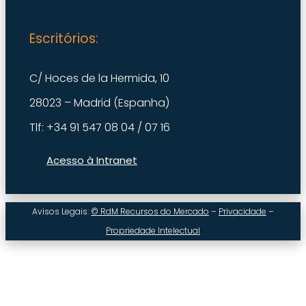
Escritórios:
C/ Hoces de la Hermida, 10
28023 – Madrid (Espanha)
Tlf: +34 91 547 08 04 / 07 16
Acesso à Intranet
Avisos Legais:
© RdM Recursos do Mercado
–
Privacidade
–
Propriedade Intelectual