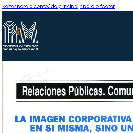
Saltar para o conteúdo principal
Ir para o footer
Quem somos
O que fazemos
Experiência
Serviços
Clientes
Blog
Contacto