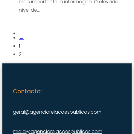
mais importante: a informação. O elevado
nível de…
←
1
2
Contacto:
geral@agenciarelacoespublicas.com
midia@agenciarelacoespublicas.com