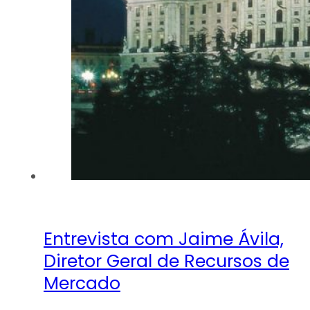
O Que Fazemos
Experiência
Serviços
Clientes
Blog
Contacto
Entrevista com Jaime Ávila,
Diretor Geral de Recursos de
Mercado