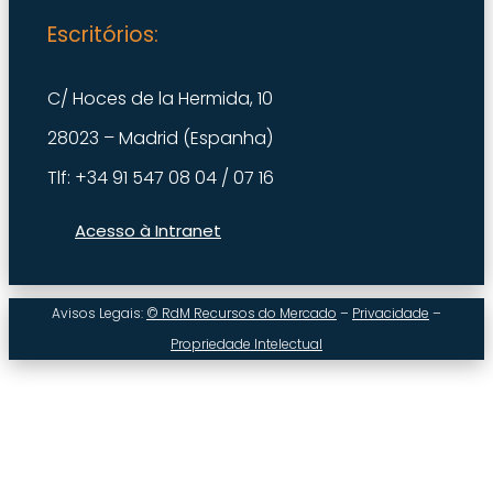
Escritórios:
C/ Hoces de la Hermida, 10
28023 – Madrid (Espanha)
Tlf: +34 91 547 08 04 / 07 16
Acesso à Intranet
Avisos Legais:
© RdM Recursos do Mercado
–
Privacidade
–
Propriedade Intelectual