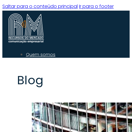
Saltar para o conteúdo principal
Ir para o footer
Quem somos
O que fazemos
Experiência
Blog
Serviços
Clientes
Blog
Contacto
Quem Somos