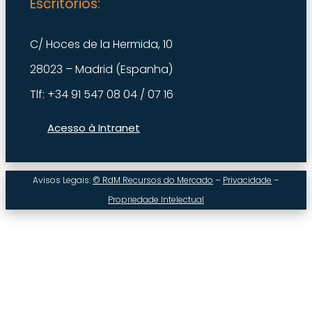
Escritórios:
C/ Hoces de la Hermida, 10
28023 – Madrid (Espanha)
Tlf: +34 91 547 08 04 / 07 16
Acesso à Intranet
Avisos Legais:
© RdM Recursos do Mercado
–
Privacidade
–
Propriedade Intelectual