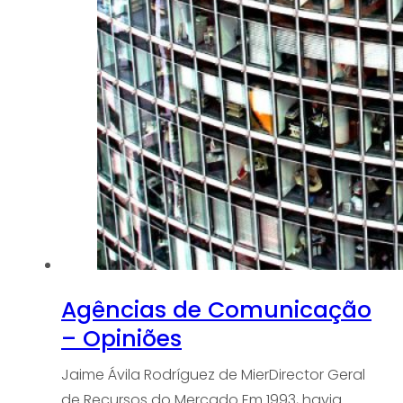
O Que Fazemos
Experiência
Serviços
Clientes
Blog
Contacto
Agências de Comunicação
– Opiniões
Jaime Ávila Rodríguez de MierDirector Geral
de Recursos do Mercado Em 1993, havia