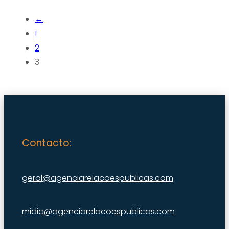
←
1
2
3
Contacto:
geral@agenciarelacoespublicas.com
midia@agenciarelacoespublicas.com