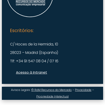
Escritórios:
C/ Hoces de la Hermida, 10
28023 – Madrid (Espanha)
Tlf: +34 91 547 08 04 / 07 16
Acesso à Intranet
Avisos Legais:
© RdM Recursos do Mercado
–
Privacidade
–
Propriedade Intelectual