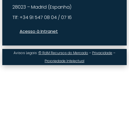
28023 – Madrid (Espanha)
Tlf: +34 91 547 08 04 / 07 16
Acesso à Intranet
Avisos Legais:
© RdM Recursos do Mercado
–
Privacidade
–
Propriedade Intelectual