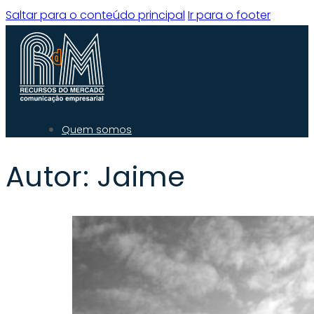
Saltar para o conteúdo principal
Ir para o footer
Quem somos
O que fazemos
Autor:
Jaime
Experiência
Serviços
Clientes
Blog
Contacto
Quem Somos